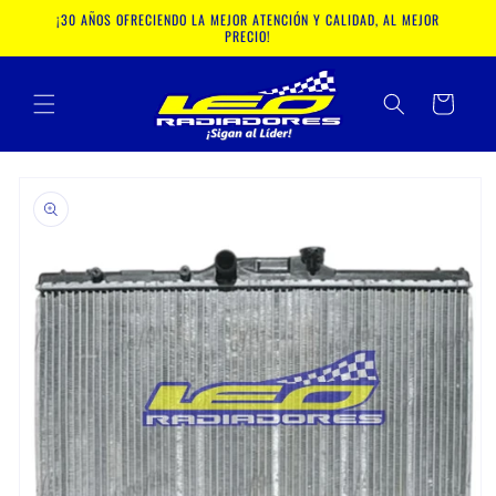
Ir
¡30 AÑOS OFRECIENDO LA MEJOR ATENCIÓN Y CALIDAD, AL MEJOR
directamente
PRECIO!
al contenido
Carrito
Ir
directamente
a la
información
del producto