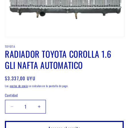
Abrir
elemento
TOYOTA
multimedia
RADIADOR TOYOTA COROLLA 1.6
1
en
una
GLI NAFTA AUTOMATICO
ventana
modal
Precio
$3.337,00 UYU
habitual
Los
gastos de envío
se calculan en la pantalla de pago.
Cantidad
Cantidad
Reducir
Aumentar
cantidad
cantidad
para
para
RADIADOR
RADIADOR