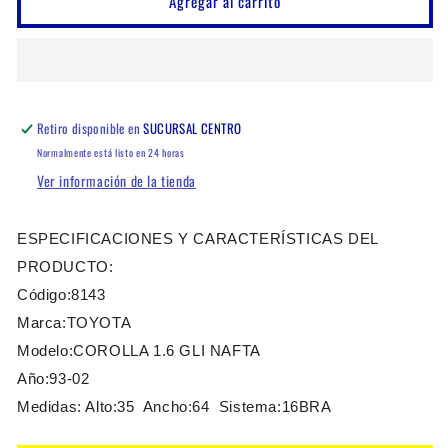
Agregar al carrito
TOYOTA
TOYOTA
COROLLA
COROLLA
1.6
1.6
GLI
GLI
NAFTA
NAFTA
AUTOMATICO
AUTOMATICO
Retiro disponible en
SUCURSAL CENTRO
Normalmente está listo en 24 horas
Ver información de la tienda
ESPECIFICACIONES Y CARACTERÍSTICAS DEL
PRODUCTO:
Código:8143
Marca:TOYOTA
Modelo:COROLLA 1.6 GLI NAFTA
Año:93-02
Medidas: Alto:35 Ancho:64 Sistema:16BRA