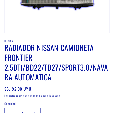
Abrir
elemento
NISSAN
multimedia
RADIADOR NISSAN CAMIONETA
1
en
una
FRONTIER
ventana
modal
2.5DTi/BD22/TD27/SPORT3.0/NAVA
RA AUTOMATICA
Precio
$6.192,00 UYU
habitual
Los
gastos de envío
se calculan en la pantalla de pago.
Cantidad
Cantidad