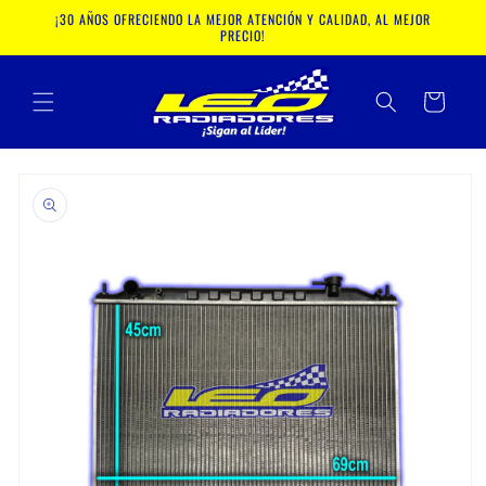
Ir
¡30 AÑOS OFRECIENDO LA MEJOR ATENCIÓN Y CALIDAD, AL MEJOR
directamente
PRECIO!
al contenido
Carrito
Ir
directamente
a la
información
del producto