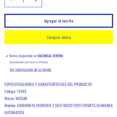
Reducir
Aumentar
cantidad
cantidad
para
para
RADIADOR
RADIADOR
Agregar al carrito
NISSAN
NISSAN
CAMIONETA
CAMIONETA
FRONTIER
FRONTIER
Comprar ahora
2.5DTi/BD22/TD27/SPORT3.0/NAVARA
2.5DTi/BD22/TD27/SPORT3.0/NAVAR
AUTOMATICA
AUTOMATICA
Retiro disponible en
SUCURSAL CENTRO
Normalmente está listo en 24 horas
Ver información de la tienda
ESPECIFICACIONES Y CARACTERÍSTICAS DEL PRODUCTO:
Código: 11592
Marca: NISSAN
Modelo: CAMIONETA FRONTIER 2.5DTi/BD22/TD27/SPORT3.0/NAVARA
AUTOMATICA