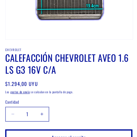
Abrir
elemento
CHEVROLET
multimedia
CALEFACCIÓN CHEVROLET AVEO 1.6
1
en
una
LS G3 16V C/A
ventana
modal
Precio
$1.294,00 UYU
habitual
Los
gastos de envío
se calculan en la pantalla de pago.
Cantidad
Cantidad
Reducir
Aumentar
cantidad
cantidad
para
para
CALEFACCIÓN
CALEFACCIÓN