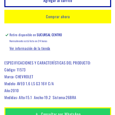
Agregar al carrito
CHEVROLET
CHEVROLET
AVEO
AVEO
1.6
1.6
Comprar ahora
LS
LS
G3
G3
16V
16V
Retiro disponible en
SUCURSAL CENTRO
C/A
C/A
Normalmente está listo en 24 horas
Ver información de la tienda
ESPECIFICACIONES Y CARACTERÍSTICAS DEL PRODUCTO:
Código: 11573
Marca: CHEVROLET
Modelo: AVEO 1.6 LS G3 16V C/A
Año:2010
Medidas: Alto:15.1 Ancho:19.2 Sistema:26BRA
📱
Consultar por WhatsApp