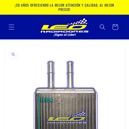
Ir
¡30 AÑOS OFRECIENDO LA MEJOR ATENCIÓN Y CALIDAD, AL MEJOR
directamente
PRECIO!
al contenido
Carrito
Ir
directamente
a la
información
del producto